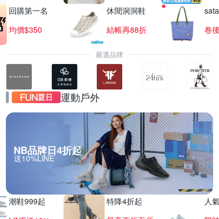
回購第一名
休閒洞洞鞋
sat
均價$350
結帳再88折
卷後
嚴選品牌
運動戶外
NB品牌日4折起
送10%LINE
潮鞋999起
特降4折起
人