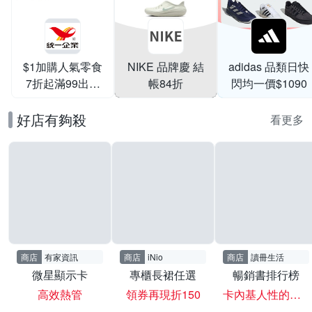
$1加購人氣零食
NIKE 品牌慶 結
adidas 品類日快
7折起滿99出貨
帳84折
閃均一價$1090
滿199打95折
好店有夠殺
看更多
商店
有家資訊
商店
iNio
商店
讀冊生活
微星顯示卡
專櫃長裙任選
暢銷書排行榜
高效熱管
領券再現折150
卡內基人性的弱點