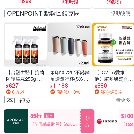
$999
$限時搶
滿額折
40%
OPENPOINT 點數回饋專區
活動說明
【台塑生醫】抗菌
象印*0.72L*不銹鋼
【LOVITA愛維
防護噴霧255g 三
吊環隨行杯(SX-
他】胺基酸螯合鋅
627
1,188
680
入組
LA72H)
x2瓶30mg素食錠
$
$
$
6折起
滿額送10%
滿額送3%
(鋅錠)
本日神券
看更多
85折
$100
雙享
領
【艾瑪絲品牌券】滿580
【sat
取
享85折！
一件折$