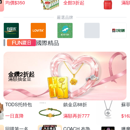
均價$350
全館3折起
滿
嚴選品牌
國際精品
金鑽2折起
滿額抽金豆
TODS托特包
鎮金店88折
蘇
一日直降
滿額再折777
$16
回購第一名
COACH 布魯
獵