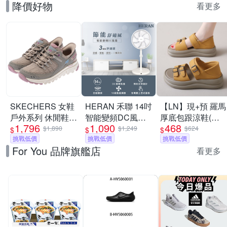
降價好物
看更多
SKECHERS 女鞋
HERAN 禾聯 14吋
【LN】現+預 羅馬
戶外系列 休閒鞋
智能變頻DC風扇
厚底包跟涼鞋(女
1,796
1,090
468
瞬穿舒適科技
HDF-14WT760
鞋/軟底/透氣)
$1,890
$1,249
$624
$
$
$
SUMMITS AT -
挑戰低價
[限時優惠]
挑戰低價
挑戰低價
For You 品牌旗艦店
180270TPMT
看更多