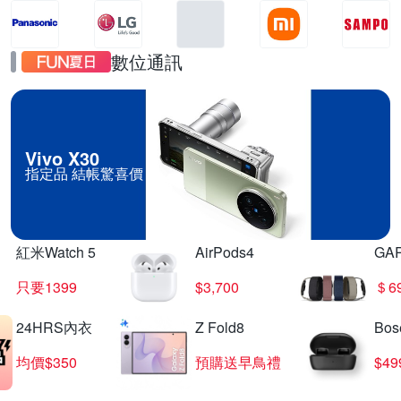
數位通訊
Vivo X30
指定品 結帳驚喜價
紅米Watch 5
AirPods4
GA
只要1399
$3,700
＄6
24HRS內衣
Z Fold8
Bo
均價$350
預購送早鳥禮
$4