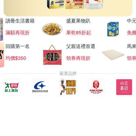
讀冊生活書籍
盛夏果物趴
中
滿額再現折
果乾85折起
免
回購第一名
父親送禮首選
馬
均價$350
領券再現折
領
嚴選品牌