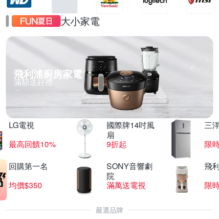
大小家電
飛利浦廚房家電
滿額送好禮
LG電視
國際牌14吋風
三
扇
最高回饋10%
9折起
限
回購第一名
SONY音響劇
飛
院
均價$350
滿萬送電視
限
嚴選品牌