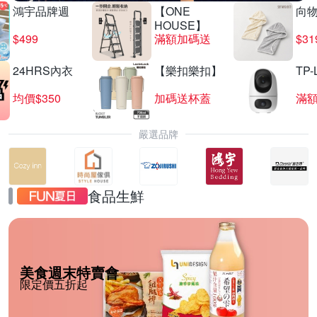
鴻宇品牌週
【ONE
向
HOUSE】
$499
滿額加碼送
$31
24HRS內衣
【樂扣樂扣】
TP-
均價$350
加碼送杯蓋
滿
嚴選品牌
食品生鮮
美食週末特賣會
限定價五折起