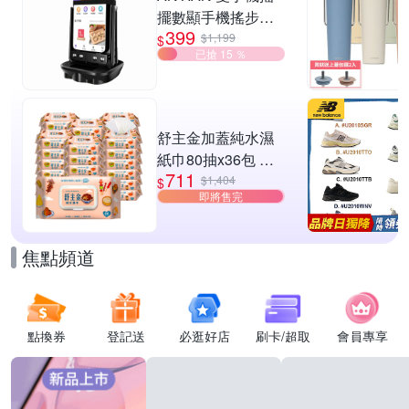
擺數顯手機搖步機
399
靜音自動計步器 搖
$1,199
$
已搶 15 ％
步器 刷步數神器 搖
步機
舒主金加蓋純水濕
紙巾80抽x36包 台
711
灣製 濕巾
$1,404
$
即將售完
焦點頻道
點換券
登記送
必逛好店
刷卡/超取
會員專享