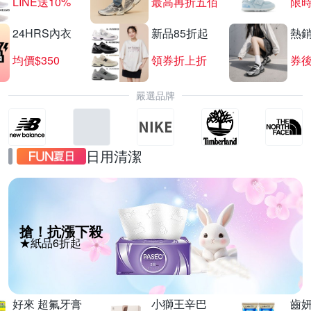
LINE送10%
最高再折五佰
限時
24HRS內衣
新品85折起
熱
均價$350
領券折上折
券後
嚴選品牌
日用清潔
搶！抗漲下殺
★紙品6折起
好來 超氟牙膏
小獅王辛巴
齒妍