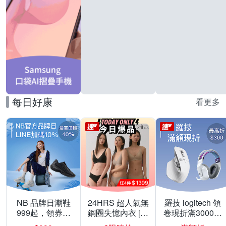
每日好康
看更多
NB 品牌日潮鞋
24HRS 超人氣無
羅技 logitech 領
999起，領券折
鋼圈失憶內衣 [熱
卷現折滿3000折
上折 最高回饋
銷好評]
300