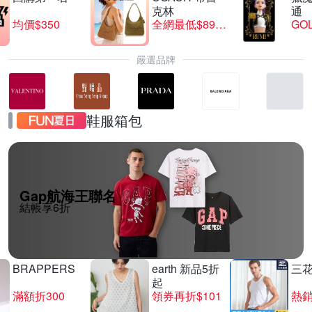
克林
通
均價$350
全網最低$8999
GO
嚴選品牌
鞋服箱包
Gap航海王聯名
結帳享6折
BRAPPERS
earth 新品5折
三
起
滿額折300
領券再折$101
熱銷