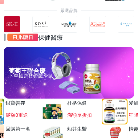
嚴選品牌
保健醫療
葡萄王聯合慶
下單抽羅技遊戲滑鼠
銀寶善存
桂格保健
愛
滿額3重送
滿額享折扣
狂降
回購第一名
船井生醫
情