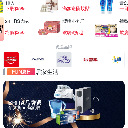
10入
膏2
下殺$599
滿額送防蚊貼
一日
24HRS內衣
櫻桃小丸子
褲
均價$350
歡慶6折起
歡慶
嚴選品牌
居家生活
BRITA品牌週
領券折★滿額贈