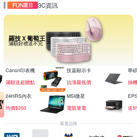
3C資訊
羅技Ｘ葡萄王
滿額好禮送不完
Canon印表機
技嘉顯示卡
華碩
滿額送超贈點
抗漲最低價
抽
24HRS內衣
MSI微星
EP
均價$350
電競筆電
送5
嚴選品牌