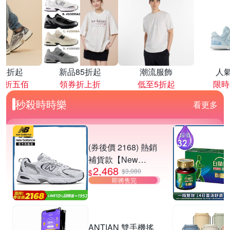
降4折起
新品85折起
潮流服飾
人
再折五佰
領券折上折
低至5折起
限時
秒殺時時樂
看更多
(券後價 2168) 熱銷
補貨款【New
2,468
Balance】復古運動
$3,080
$
即將售完
鞋_中性_白銀
_MR530SG-D楦
ANTIAN 雙手機搖