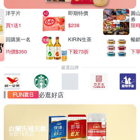
洋芋片
即期特價
圓
券
買1送1
$238
限時
回購第一名
KIRIN生茶
暢
均價$350
下殺73折
下單
嚴選品牌
必逛好店
白蘭氏補元氣
全館78折起