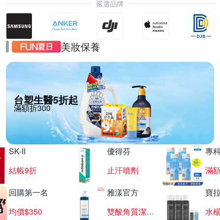
嚴選品牌
美妝保養
台塑生醫5折起
滿額折300
SK-II
優得芬
專
結帳9折
止汗噴劑
滿額
回購第一名
雅漾官方
寶
均價$350
雙酸角質潔膚露
水楊